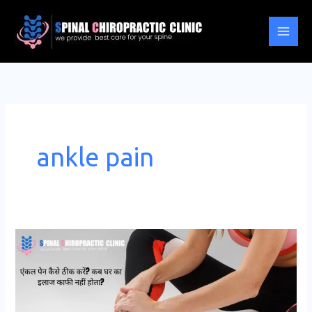
Skip
to
content
ankle pain
एंकल
पेन
कैसे
ठीक